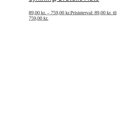
89,00
kr.
–
759,00
kr.
Prisinterval: 89,00 kr. til
759,00 kr.