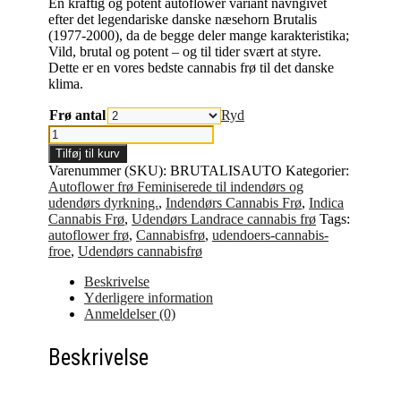
En kraftig og potent autoflower variant navngivet
efter det legendariske danske næsehorn Brutalis
(1977-2000), da de begge deler mange karakteristika;
Vild, brutal og potent – og til tider svært at styre.
Dette er en vores bedste cannabis frø til det danske
klima.
Frø antal
Ryd
Cannabis
frø
Tilføj til kurv
til
Varenummer (SKU):
BRUTALISAUTO
Kategorier:
udendørs
Autoflower frø Feminiserede til indendørs og
dyrkning;
udendørs dyrkning.
,
Indendørs Cannabis Frø
,
Indica
Brutalis
Cannabis Frø
,
Udendørs Landrace cannabis frø
Tags:
Auto
autoflower frø
,
Cannabisfrø
,
udendoers-cannabis-
antal
froe
,
Udendørs cannabisfrø
Beskrivelse
Yderligere information
Anmeldelser (0)
Beskrivelse