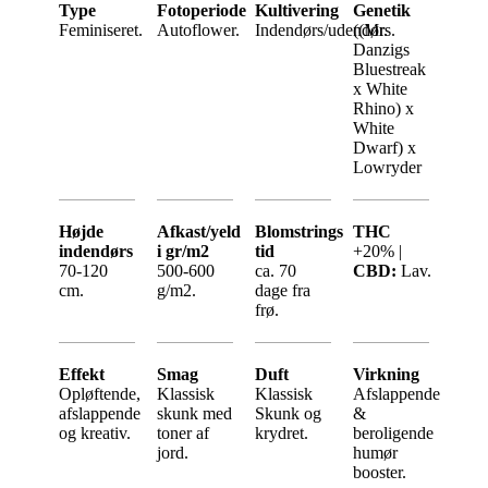
Type
Fotoperiode
Kultivering
Genetik
Feminiseret.
Autoflower.
Indendørs/udendørs.
((Mr.
Danzigs
Bluestreak
x White
Rhino) x
White
Dwarf) x
Lowryder
Højde
Afkast/yeld
Blomstrings
THC
indendørs
i gr/m2
tid
+20% |
70-120
500-600
ca. 70
CBD:
Lav.
cm.
g/m2.
dage fra
frø.
Effekt
Smag
Duft
Virkning
Opløftende,
Klassisk
Klassisk
Afslappende
afslappende
skunk med
Skunk og
&
og kreativ.
toner af
krydret.
beroligende
jord.
humør
booster.