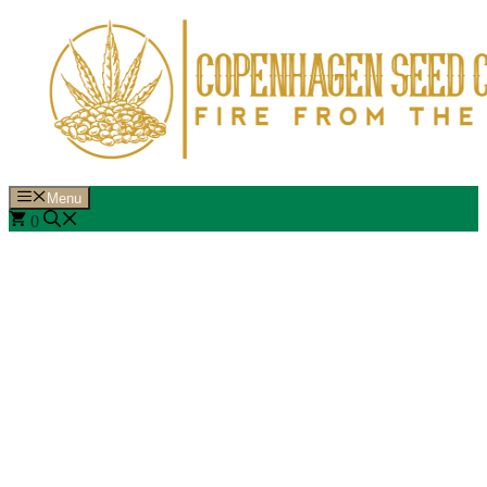
Hop
til
indhold
Menu
0