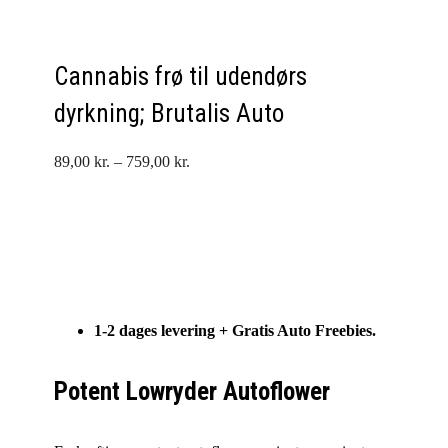
Cannabis frø til udendørs
dyrkning; Brutalis Auto
Prisinterval:
89,00
kr.
–
759,00
kr.
89,00 kr.
til
759,00 kr.
1-2 dages levering + G
ratis Auto Freebies.
Potent Lowryder Autoflower