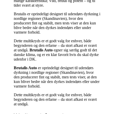
mange karakteristika; Vild, brutal og potent – og til
tider svært at styre.
Brutalis er oprindeligt designet til udendørs dyrkning i
nordlige regioner (Skandinavien), hvor den
produceret fint og stabilt, men tests viser at den kun
blive bedre når den dyrkes indendørs eller under
varmere forhold.
Dette multikryds er et godt valg for enhver, både
begynderen og den erfarne – da stort afkast er svært
at undgå.
Brutalis Auto
egner sig særlig godt til det
danske klima, og er en klar favorit hvis du skal dyrke
udenfor i DK.
Brutalis Auto
er oprindeligt designet til udendørs
dyrkning i nordlige regioner (Skandinavien), hvor
den producerer fint og stabilt, men tests viser, at den
kun bliver bedre når den dyrkes indendørs eller under
varmere forhold.
Dette multikryds er et godt valg for enhver, både
begynderen og den erfarne – da stort afkast er svært
at undgå.