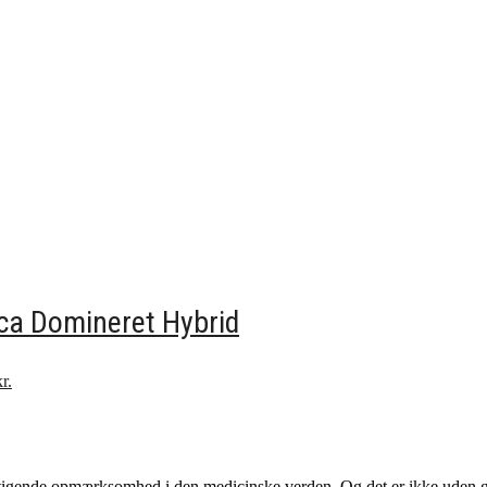
ca Domineret Hybrid
r.
stigende opmærksomhed i den medicinske verden. Og det er ikke uden gru