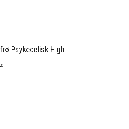
rø Psykedelisk High
r.