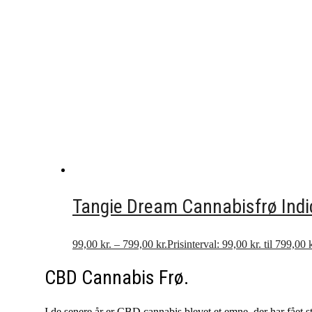
Tangie Dream Cannabisfrø Indi
99,00
kr.
–
799,00
kr.
Prisinterval: 99,00 kr. til 799,00 k
CBD Cannabis Frø.
I de senere år er CBD cannabis blevet et emne, der har fået 