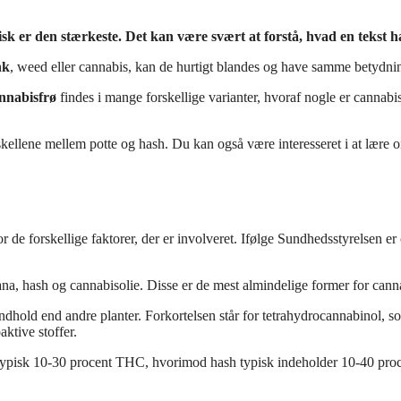
isk er den stærkeste. Det kan være svært at forstå, hvad en tekst 
nk
, weed eller cannabis, kan de hurtigt blandes og have samme betydni
nnabisfrø
findes i mange forskellige varianter, hvoraf nogle er cannabi
ellene mellem potte og hash. Du kan også være interesseret i at lære om
or de forskellige faktorer, der er involveret. Ifølge Sundhedsstyrelsen 
ana, hash og cannabisolie. Disse er de mest almindelige former for cann
indhold end andre planter. Forkortelsen står for tetrahydrocannabinol, s
aktive stoffer.
er typisk 10-30 procent THC, hvorimod hash typisk indeholder 10-40 pr