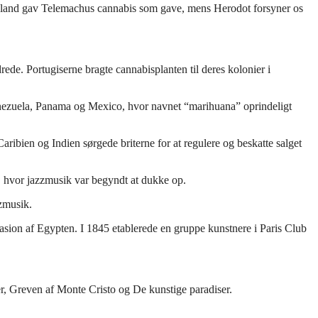
kenland gav Telemachus cannabis som gave, mens Herodot forsyner os
drede. Portugiserne bragte cannabisplanten til deres kolonier i
l Venezuela, Panama og Mexico, hvor navnet “marihuana” oprindeligt
Caribien og Indien sørgede briterne for at regulere og beskatte salget
, hvor jazzmusik var begyndt at dukke op.
zmusik.
asion af Egypten. I 1845 etablerede en gruppe kunstnere i Paris Club
er, Greven af Monte Cristo og De kunstige paradiser.