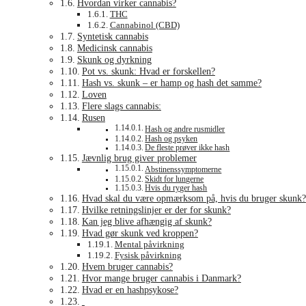
Hvordan virker cannabis?
THC
Cannabinol (CBD)
Syntetisk cannabis
Medicinsk cannabis
Skunk og dyrkning
Pot vs. skunk: Hvad er forskellen?
Hash vs. skunk – er hamp og hash det samme?
Loven
Flere slags cannabis:
Rusen
Hash og andre rusmidler
Hash og psyken
De fleste prøver ikke hash
Jævnlig brug giver problemer
Abstinenssymptomerne
Skidt for lungerne
Hvis du ryger hash
Hvad skal du være opmærksom på, hvis du bruger skunk?
Hvilke retningslinjer er der for skunk?
Kan jeg blive afhængig af skunk?
Hvad gør skunk ved kroppen?
Mental påvirkning
Fysisk påvirkning
Hvem bruger cannabis?
Hvor mange bruger cannabis i Danmark?
Hvad er en hashpsykose?