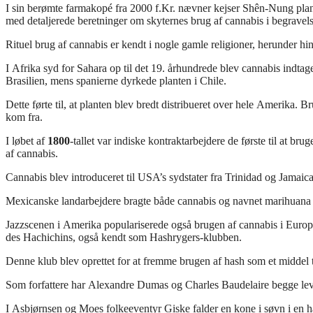
I sin berømte farmakopé fra 2000 f.Kr. nævner kejser Shên-Nung plan
med detaljerede beretninger om skyternes brug af cannabis i begrave
Rituel brug af cannabis er kendt i nogle gamle religioner, herunder h
I Afrika syd for Sahara op til det 19. århundrede blev cannabis indtage
Brasilien, mens spanierne dyrkede planten i Chile.
Dette førte til, at planten blev bredt distribueret over hele Amerika.
kom fra.
I løbet af
1800
-tallet var indiske kontraktarbejdere de første til at br
af cannabis.
Cannabis blev introduceret til USA’s sydstater fra Trinidad og Jamaica
Mexicanske landarbejdere bragte både cannabis og navnet marihuana t
Jazzscenen i Amerika populariserede også brugen af cannabis i Europa
des Hachichins, også kendt som Hashrygers-klubben.
Denne klub blev oprettet for at fremme brugen af hash som et middel t
Som forfattere har Alexandre Dumas og Charles Baudelaire begge lever
I Asbjørnsen og Moes folkeeventyr Giske falder en kone i søvn i en h