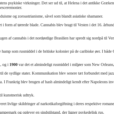
tens psykiske virkninger. Det ser ud til, at Helena i det antikke Græ
lsesceremonier.
induisme og zoroastrianisme, såvel som blandt asiatiske shamaner.
t i form af tørrede blade. Cannabis blev bragt til Vesten i det 16. århun
 Brugen af cannabis i det nordøstlige Brasilien har spredt sig nordpå ti
uge hamp som rusmiddel i de britiske kolonier på de caribiske øer. I både 
, og i
1900
var det et almindeligt rusmiddel i miljøer som New Orleans
il de sydlige stater. Kommunikation blev senere tæt forbundet med jaz
. I Frankrig blev brugen af hash almindeligt kendt efter Napoleons inv
il kunstnerisk udtryk.
et livlige skildringer af narkotikaforgiftning i deres respektive roman
ampemark og oplever en sindstilstand, der ligner psykedelisk rus.