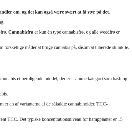
handler om, og det kan også være svært at få styr på det.
ng.
sfrø.
Cannabisfrø
er kun én type cannabisfrø, og alle weedfrø er
 forskellige måder at bruge cannabis på, såsom at tilberede skunk-te.
er cannabis et beroligende middel, der er i samme kategori som hash og
abis.
om er en af varianterne af de såkaldte cannabinoider. THC-
ocent THC. Det typiske koncentrationsniveau for hampplanter er 15