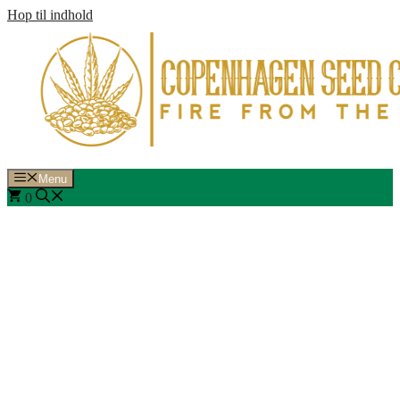
Hop til indhold
Menu
0