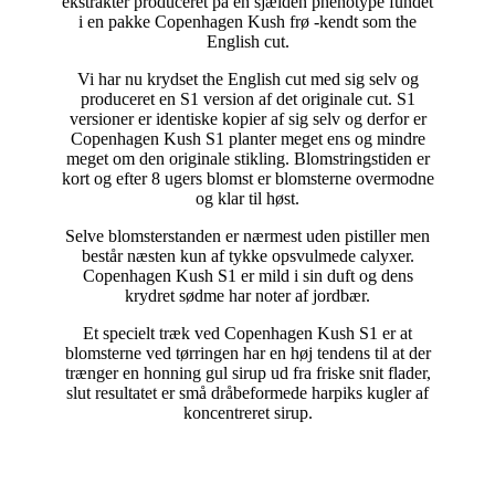
ekstrakter produceret på en sjælden phenotype fundet
i en pakke Copenhagen Kush frø -kendt som the
English cut.
Vi har nu krydset the English cut med sig selv og
produceret en S1 version af det originale cut. S1
versioner er identiske kopier af sig selv og derfor er
Copenhagen Kush S1 planter meget ens og mindre
meget om den originale stikling. Blomstringstiden er
kort og efter 8 ugers blomst er blomsterne overmodne
og klar til høst.
Selve blomsterstanden er nærmest uden pistiller men
består næsten kun af tykke opsvulmede calyxer.
Copenhagen Kush S1 er mild i sin duft og dens
krydret sødme har noter af jordbær.
Et specielt træk ved Copenhagen Kush S1 er at
blomsterne ved tørringen har en høj tendens til at der
trænger en honning gul sirup ud fra friske snit flader,
slut resultatet er små dråbeformede harpiks kugler af
koncentreret sirup.