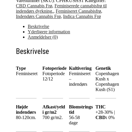
Varenummer (SKU):
CPHKUSHS1
Kategorier:
CBD Cannabis Frø
,
Feminiserede cannabisfrø til
indendørs dyrkning.
,
Feminiseret Cannabisfrø
,
Indendørs Cannabis Frø
,
Indica Cannabis Frø
Beskrivelse
Yderligere information
Anmeldelser (0)
Beskrivelse
Type
Fotoperiode
Kultivering
Genetik
Feminiseret
Fotoperiode
Feminiseret
Copenhagen
12/12
–
Kush x
indendørs
Copenhagen
Kush (S1)
Højde
Afkast/yeld
Blomstrings
THC
indendørs
i gr/m2
tid
+28-30% |
80-120cm.
700 gr/m2.
56-58
CBD:
0%
dage