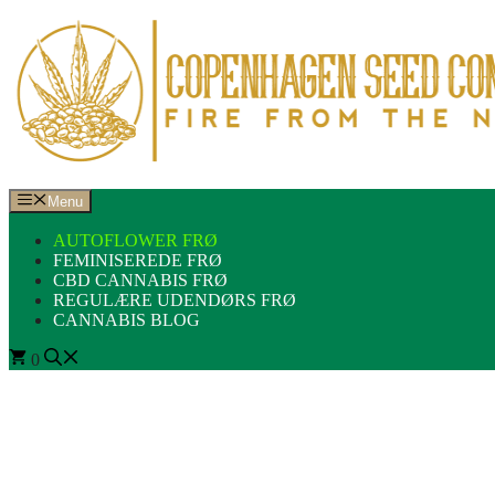
Hop
til
indhold
Menu
AUTOFLOWER FRØ
FEMINISEREDE FRØ
CBD CANNABIS FRØ
REGULÆRE UDENDØRS FRØ
CANNABIS BLOG
0