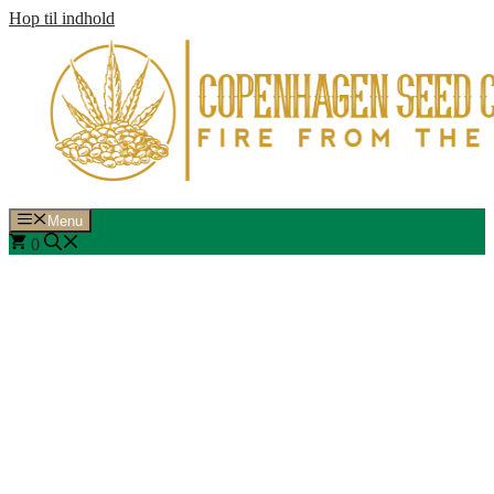
Hop til indhold
Menu
0