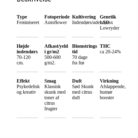
Type
Fotoperiode
Kultivering
Genetik
Feminiseret
Autoflower
Indendørs/udendørs
LSD x
Lowryder
Højde
Afkast/yeld
Blomstrings
THC
indendørs
i gr/m2
tid
ca 20-24%
70-120
500-600
70 dage
cm.
g/m2.
fra frø
Effekt
Smag
Duft
Virkning
Psykedelisk
Klassisk
Sød Skunk
Afslappende,
og kreativ
skunk med
med citrus
humør
toner af
duft
booster
citrus
frugter