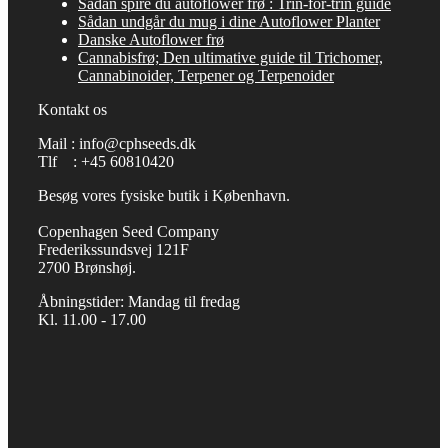
Sådan spire du autoflower frø : Trin-for-trin guide
Sådan undgår du mug i dine Autoflower Planter
Danske Autoflower frø
Cannabisfrø; Den ultimative guide til Trichomer,
Cannabinoider, Terpener og Terpenoider
Kontakt os
Mail : info@cphseeds.dk
Tlf : +45 60810420
Besøg vores fysiske butik i København.
Copenhagen Seed Company
Frederikssundsvej 121F
2700 Brønshøj.
Åbningstider: Mandag til fredag
Kl. 11.00 - 17.00