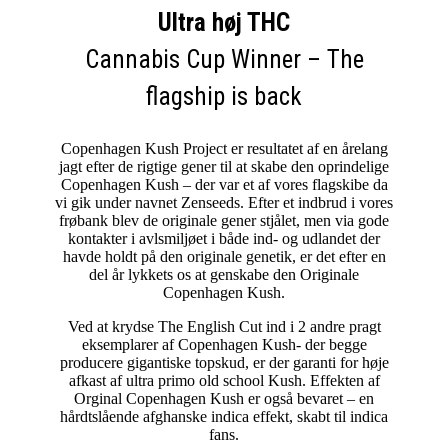
Ultra høj THC
Cannabis Cup Winner – The
flagship is back
Copenhagen Kush Project er resultatet af en årelang
jagt efter de rigtige gener til at skabe den oprindelige
Copenhagen Kush – der var et af vores flagskibe da
vi gik under navnet Zenseeds. Efter et indbrud i vores
frøbank blev de originale gener stjålet, men via gode
kontakter i avlsmiljøet i både ind- og udlandet der
havde holdt på den originale genetik, er det efter en
del år lykkets os at genskabe den Originale
Copenhagen Kush.
Ved at krydse The English Cut ind i 2 andre pragt
eksemplarer af Copenhagen Kush- der begge
producere gigantiske topskud, er der garanti for høje
afkast af ultra primo old school Kush. Effekten af
Orginal Copenhagen Kush er også bevaret – en
hårdtslående afghanske indica effekt, skabt til indica
fans.