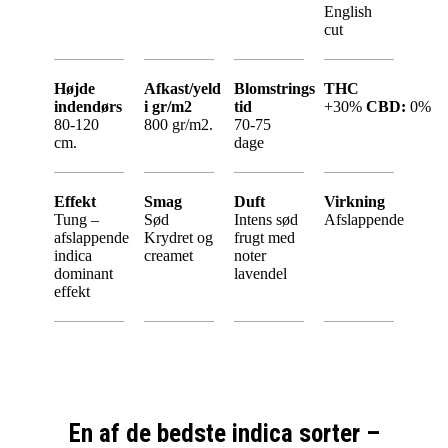
English
cut
Højde
Afkast/yeld
Blomstrings
THC
indendørs
i gr/m2
tid
+30%
CBD:
0%
80-120
800 gr/m2.
70-75
cm.
dage
Effekt
Smag
Duft
Virkning
Tung –
Sød
Intens sød
Afslappende
afslappende
Krydret og
frugt med
indica
creamet
noter
dominant
lavendel
effekt
En af de bedste indica sorter –