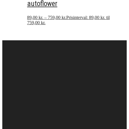
autoflower
89,00
kr.
–
759,00
kr.
Prisinterval: 89,00 kr. til
759,00 kr.