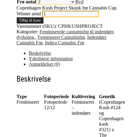
Frø antal
Ryd
Copenhagen Kush Project Skunk frø Cannabis Cup
Winner antal
Tilføj til kurv
Varenummer (SKU):
CPHKUSHPROJECT
Kategorier:
Feminiserede cannabisfrø til indendørs
dyrkning.
,
Feminiseret Cannabisfrø
,
Indendørs
Cannabis Frø
,
Indica Cannabis Frø
Beskrivelse
Yderligere information
Anmeldelser (0)
Beskrivelse
Type
Fotoperiode
Kultivering
Genetik
Feminiseret
Fotoperiode
Feminiseret
(Copenhagen
12/12
–
Kush #124
indendørs
og
Copenhagen
kush
#321) x
The