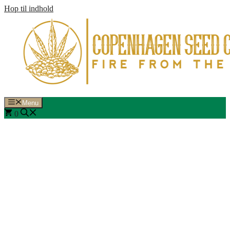
Hop til indhold
Menu
0