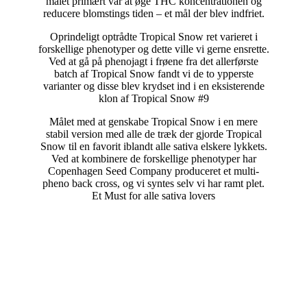
målet primært var at øge THC koncentrationen og
reducere blomstings tiden – et mål der blev indfriet.
Oprindeligt optrådte Tropical Snow ret varieret i
forskellige phenotyper og dette ville vi gerne ensrette.
Ved at gå på phenojagt i frøene fra det allerførste
batch af Tropical Snow fandt vi de to ypperste
varianter og disse blev krydset ind i en eksisterende
klon af Tropical Snow #9
Målet med at genskabe Tropical Snow i en mere
stabil version med alle de træk der gjorde Tropical
Snow til en favorit iblandt alle sativa elskere lykkets.
Ved at kombinere de forskellige phenotyper har
Copenhagen Seed Company produceret et multi-
pheno back cross, og vi syntes selv vi har ramt plet.
Et Must for alle sativa lovers