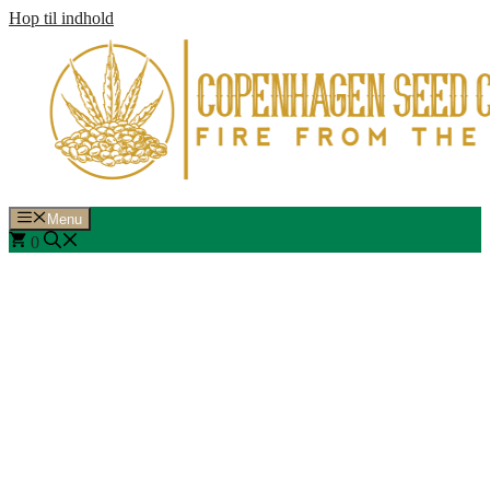
Hop til indhold
Menu
0