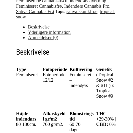
Feminiserede cannabisfrø til indendørs dyrkning.
,
Feminiseret Cannabisfrø
,
Indendørs Cannabis Frø
,
Sativa Cannabis Frø
Tags:
sativa-skunkfroe
,
tropical-
snow
Beskrivelse
Yderligere information
Anmeldelser (0)
Beskrivelse
Type
Fotoperiode
Kultivering
Genetik
Feminiseret.
Fotoperiode
Feminiseret
(Tropical
12/12
–
Snow #2
indendørs
& #11 ) x
Tropical
Snow #9
Højde
Afkast/yeld
Blomstrings
THC
indendørs
i gr/m2
tid
+29-30% |
80-130cm.
700 gr/m2.
60-70
CBD:
0%
dage