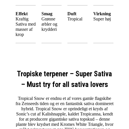
Effekt
Smag
Duft
Virkning
Kraftig
Grønne
Tropical
Super høj
Sativa med
æbler og
masser af
krydderi
krop
Tropiske terpener – Super Sativa
– Must try for all sativa lovers
Tropical Snow er endnu et af vores gamle flagskibe
fra Zenseeds tiden og er en fantastisk sativa domineret
hybrid. Tropical Snow er oprindeligt et kryds af
Sonic’s cut af Kalishnapple, kaldet Tropicanna, kendt
for at producere gigantiske sativa topskud – denne
plante blev krydset med Kromes White Triangle, hvor